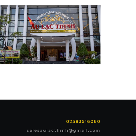
02583516060
salesaulacthinh@gmail.com