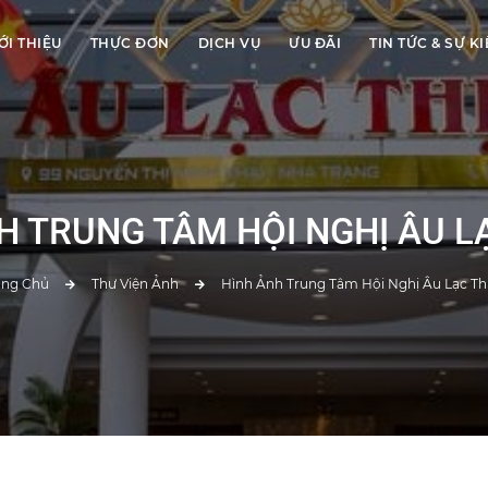
ỚI THIỆU
THỰC ĐƠN
DỊCH VỤ
ƯU ĐÃI
TIN TỨC & SỰ K
H TRUNG TÂM HỘI NGHỊ ÂU L
ang Chủ
Thư Viện Ảnh
Hình Ảnh Trung Tâm Hội Nghị Âu Lạc Th