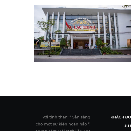
Với tinh thần: “ Sẵn sàng
KHÁCH Đ
cho một sự kiện hoàn hảo ”,
ƯU 