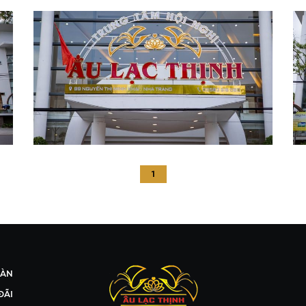
1
OÀN
ĐÃI