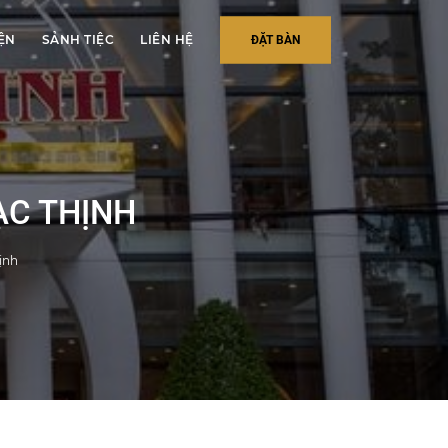
IỆN
SẢNH TIỆC
LIÊN HỆ
ĐẶT BÀN
ẠC THỊNH
ịnh