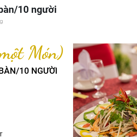
bàn/10 người
ng
 một Món)
/BÀN/10 NGƯỜI
T