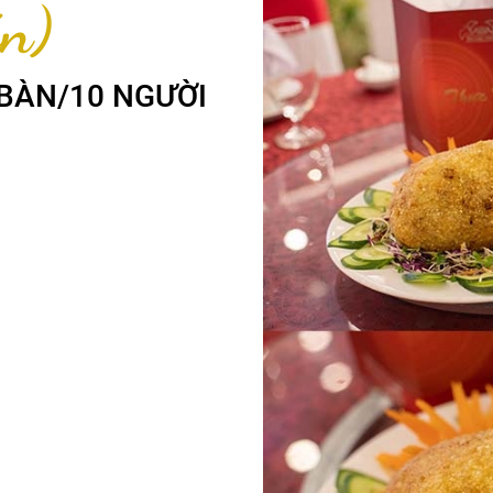
n)
/BÀN/10 NGƯỜI