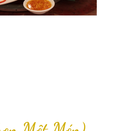
họn Một Món)