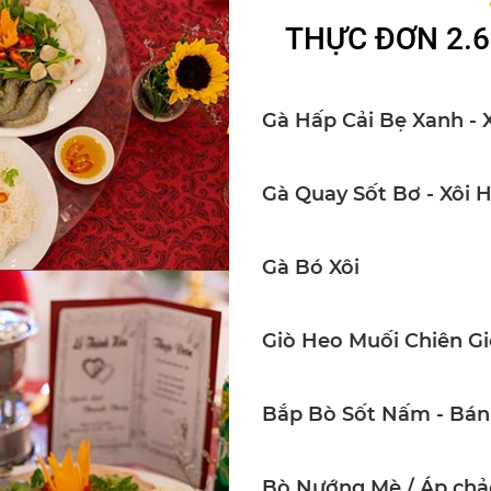
THỰC ĐƠN 2.6
Gà Hấp Cải Bẹ Xanh - 
Gà Quay Sốt Bơ - Xôi 
Gà Bó Xôi
Giò Heo Muối Chiên Gi
Bắp Bò Sốt Nấm - Bán
Bò Nướng Mè / Áp chảo