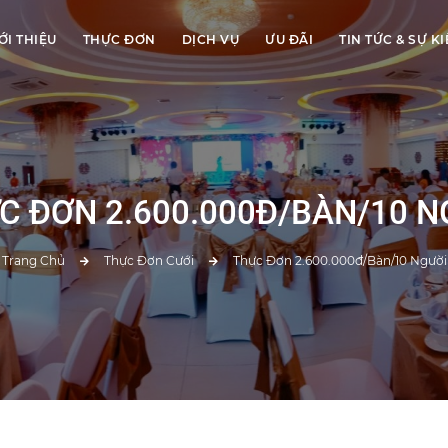
ỚI THIỆU
THỰC ĐƠN
DỊCH VỤ
ƯU ĐÃI
TIN TỨC & SỰ K
C ĐƠN 2.600.000Đ/BÀN/10 N
Trang Chủ
Thực Đơn Cưới
Thực Đơn 2.600.000đ/bàn/10 Người