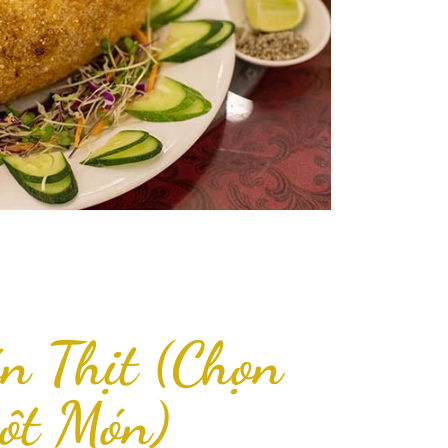
n Thịt (Chọn
ột Món)