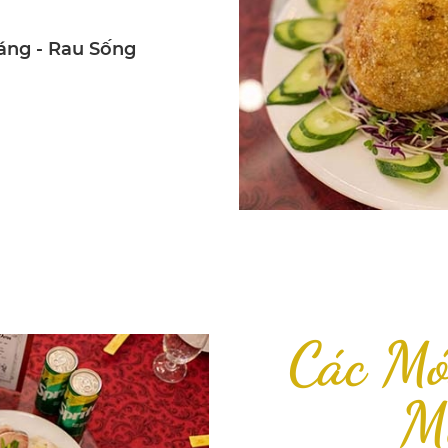
áng - Rau Sống
Các Mó
M