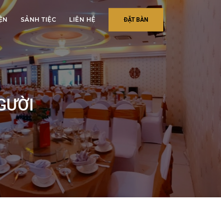
IỆN
SẢNH TIỆC
LIÊN HỆ
ĐẶT BÀN
GƯỜI