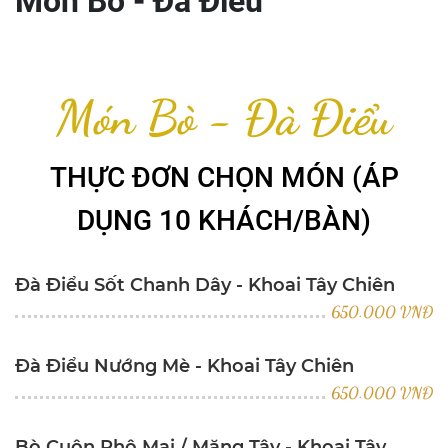
Món Bò - Đà Điểu
Món Bò - Đà Điểu
THỰC ĐƠN CHỌN MÓN (ÁP
DỤNG 10 KHÁCH/BÀN)
Đà Điểu Sốt Chanh Dây - Khoai Tây Chiên
650.000 VNĐ
Đà Điểu Nướng Mè - Khoai Tây Chiên
650.000 VNĐ
Bò Cuộn Phô Mai / Măng Tây - Khoai Tây