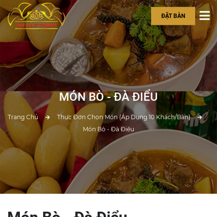
ĐẶT BÀN
MÓN BÒ - ĐÀ ĐIỂU
Trang Chủ
Thực Đơn Chọn Món (Áp Dụng 10 Khách/bàn)
Món Bò - Đà Điểu