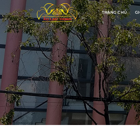
TRANG CHỦ
GI
T