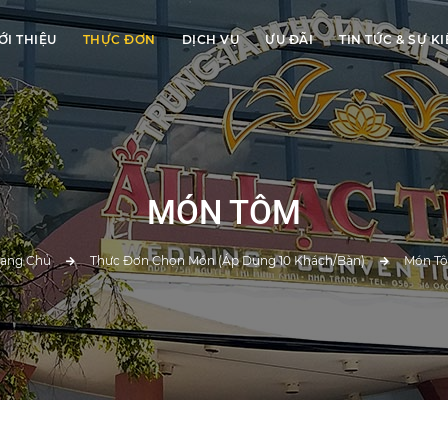
ỚI THIỆU
THỰC ĐƠN
DỊCH VỤ
ƯU ĐÃI
TIN TỨC & SỰ K
MÓN TÔM
rang Chủ
Thực Đơn Chọn Món (Áp Dụng 10 Khách/bàn)
Món T