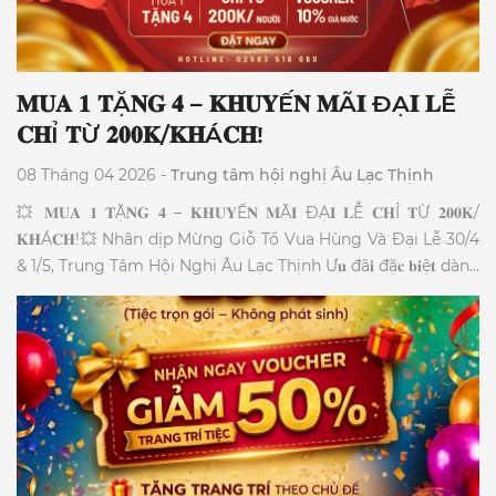
𝐌𝐔𝐀 𝟏 𝐓Ặ𝐍𝐆 𝟒 – 𝐊𝐇𝐔𝐘Ế𝐍 𝐌Ã𝐈 ĐẠ𝐈 𝐋Ễ
𝐂𝐇Ỉ 𝐓Ừ 𝟐𝟎𝟎𝐊/𝐊𝐇Á𝐂𝐇!
08 Tháng 04 2026 -
Trung tâm hội nghị Âu Lạc Thịnh
💥 𝐌𝐔𝐀 𝟏 𝐓Ặ𝐍𝐆 𝟒 – 𝐊𝐇𝐔𝐘Ế𝐍 𝐌Ã𝐈 ĐẠ𝐈 𝐋Ễ 𝐂𝐇Ỉ 𝐓Ừ 𝟐𝟎𝟎𝐊/
𝐊𝐇Á𝐂𝐇!💥 Nhân dịp Mừng Giỗ Tổ Vua Hùng Và Đại Lễ 30/4
& 1/5, Trung Tâm Hội Nghị Âu Lạc Thịnh Ư𝐮 đã𝐢 đặ𝐜 𝐛𝐢ệ𝐭 dành
riêng cho các cơ quan, hội nhóm. 1️⃣ 𝐓Ặ𝐍𝐆 𝐌Ó𝐍 khai vị: Gỏi
Xoài Cá Cơm đậm đà. 2️⃣ 𝐌𝐈Ễ𝐍 𝐏𝐇Í Hệ thống âm thanh, ánh
sáng chuyên nghiệp (Trị giá 2.000.000đ). 3️⃣ 𝐌𝐈Ễ𝐍 𝐏𝐇Í
Chương trình Karaoke suốt tiệc (Trị giá 1.000.000đ). 4️⃣
𝐌𝐈Ễ𝐍 𝐏𝐇Í Thiết kế & trình chiếu Backdrop LED rực rỡ (Trị
giá 1.000.000đ). 🔥ĐẶ𝐂 𝐁𝐈Ệ𝐓: Giảm thêm 𝟏𝟎% 𝐠𝐢á thức uống
cho tiệc từ 80 khách.🔥 ⏰ Thời gian áp dụng: 𝟐𝟒/𝟎𝟒/𝟐𝟎𝟐𝟔 –
𝟎𝟑/𝟎𝟓/𝟐𝟎𝟐𝟔. 📍 Địa chỉ: 99 Nguyễn Thị Minh Khai, P. Nha