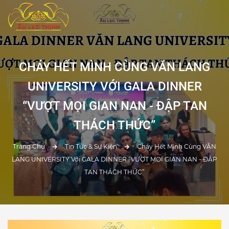
CHÁY HẾT MÌNH CÙNG VĂN LANG
UNIVERSITY VỚI GALA DINNER
“VƯỢT MỌI GIAN NAN - ĐẬP TAN
THÁCH THỨC”
Trang Chủ
Tin Tức & Sự Kiện
Cháy Hết Mình Cùng VĂN
LANG UNIVERSITY Với GALA DINNER “VƯỢT MỌI GIAN NAN - ĐẬP
TAN THÁCH THỨC”