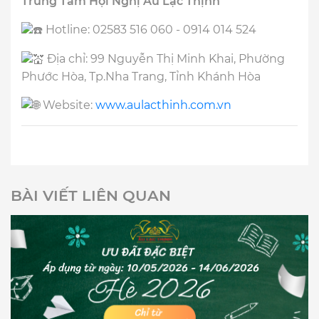
Trung Tâm Hội Nghị Âu Lạc Thịnh
Hotline: 02583 516 060 - 0914 014 524
Địa chỉ: 99 Nguyễn Thị Minh Khai, Phường
Phước Hòa, Tp.Nha Trang, Tỉnh Khánh Hòa
Website:
www.aulacthinh.com.vn
BÀI VIẾT LIÊN QUAN