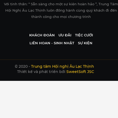
Với tinh thần: “ Sẵn sàng cho một sự kiện hoàn hảo ”, Trung Tâm
Hội Nghị Âu Lạc Thịnh luôn đồng hành cùng quý khách đi đến
thành công cho mọi chương trình
KHÁCH ĐOÀN
ƯU ĐÃI
TIỆC CƯỚI
LIÊN HOAN - SINH NHẬT
SỰ KIỆN
© 2020 -
Trung tâm Hội nghị Âu Lạc Thịnh
Thiết kế và phát triển bởi
SweetSoft JSC