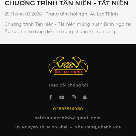
CHƯƠNG TRÌNH TÂN NIÊN - TẤT NIÊN
25 Tháng 02 2026 -
Trung tâm hội nghị Âu Lạc Thịnh
Chương trình Tân niên - Tất niên mừng Xuân Bính Ngọ tại
Âu Lạc Thịnh đang diễn ra trong không khí rộn ràng.
Theo dõi chúng tôi
02583516060
salesaulacthinh@gmail.com
99 Nguyễn Thị Minh Khai, P. Nha Trang, Khánh Hòa