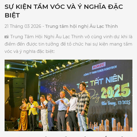
SỰ KIỆN TẦM VÓC VÀ Ý NGHĨA ĐẶC
BIỆT
21 Tháng 03 2026 -
Trung tâm hội nghị Âu Lạc Thịnh
​📸 Trung Tâm Hội Nghị Âu Lạc Thịnh vô cùng vinh dự khi là
điểm đến được tin tưởng để tổ chức hai sự kiện mang tầm
vóc và ý nghĩa đặc biệt:​