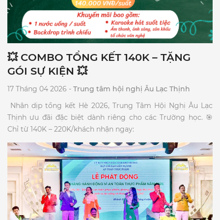
💥 COMBO TỔNG KẾT 140K – TẶNG
GÓI SỰ KIỆN 💥
17 Tháng 04 2026 -
Trung tâm hội nghị Âu Lạc Thịnh
​ Nhân dịp tổng kết Hè 2026, Trung Tâm Hội Nghị Âu Lạc
Thịnh ưu đãi đặc biệt dành riêng cho các Trường học. 🎯