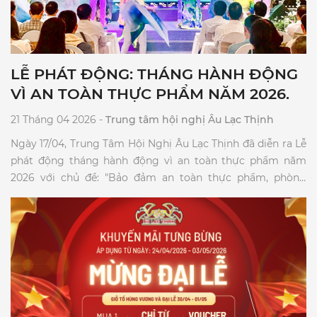
LỄ PHÁT ĐỘNG: THÁNG HÀNH ĐỘNG
VÌ AN TOÀN THỰC PHẨM NĂM 2026.
21 Tháng 04 2026 -
Trung tâm hội nghị Âu Lạc Thịnh
Ngày 17/04, Trung Tâm Hội Nghị Âu Lạc Thịnh đã diễn ra Lễ
phát động tháng hành động vì an toàn thực phẩm năm
2026 với chủ đề: "Bảo đảm an toàn thực phẩm, phòng
ngừa ngộ độc thực phẩm trong dịch vụ ăn uống và thức
ăn đường phố."