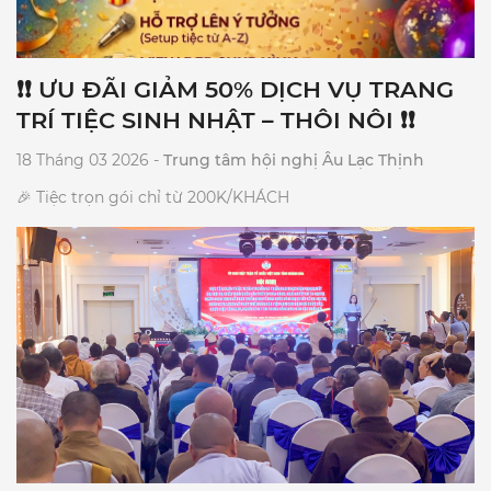
Trang, Khánh Hòa 📞 Hotline đặt tiệc: 02583 516 060
❗❗ ƯU ĐÃI GIẢM 50% DỊCH VỤ TRANG
TRÍ TIỆC SINH NHẬT – THÔI NÔI ❗❗
18 Tháng 03 2026 -
Trung tâm hội nghị Âu Lạc Thịnh
🎉 Tiệc trọn gói chỉ từ 200K/KHÁCH