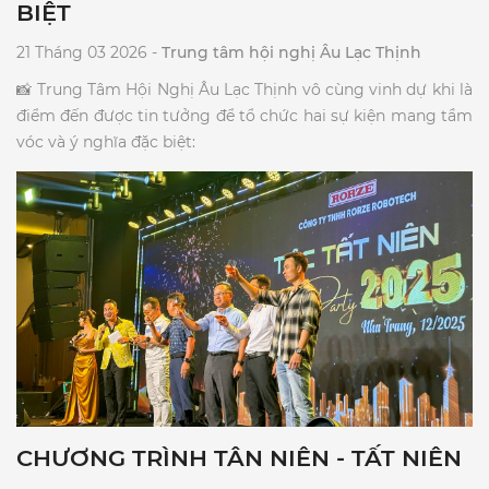
BIỆT
21 Tháng 03 2026 -
Trung tâm hội nghị Âu Lạc Thịnh
​📸 Trung Tâm Hội Nghị Âu Lạc Thịnh vô cùng vinh dự khi là
điểm đến được tin tưởng để tổ chức hai sự kiện mang tầm
vóc và ý nghĩa đặc biệt:​
CHƯƠNG TRÌNH TÂN NIÊN - TẤT NIÊN