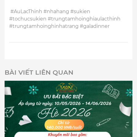
#AuLacThinh #nhahang #sukien
#tochucsukien #trungtamhoinghiaulacthinh
#trungtamhoinghinhatrang #galadinner
BÀI VIẾT LIÊN QUAN