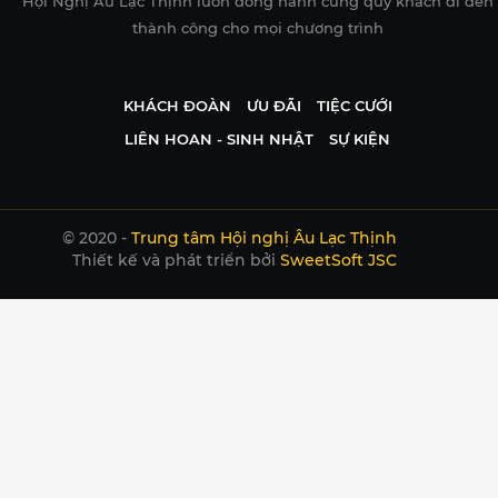
Hội Nghị Âu Lạc Thịnh luôn đồng hành cùng quý khách đi đến
thành công cho mọi chương trình
KHÁCH ĐOÀN
ƯU ĐÃI
TIỆC CƯỚI
LIÊN HOAN - SINH NHẬT
SỰ KIỆN
© 2020 -
Trung tâm Hội nghị Âu Lạc Thịnh
Thiết kế và phát triển bởi
SweetSoft JSC