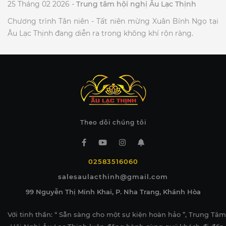
25 Tháng 02 2026 -
Trung tâm hội nghị Âu Lạc Thịnh
Chương trình Tân niên - Tất niên mừng Xuân Bính Ngọ tại
Âu Lạc Thịnh đang diễn ra trong không khí rộn ràng.
Theo dõi chúng tôi
02583516060
salesaulacthinh@gmail.com
99 Nguyễn Thị Minh Khai, P. Nha Trang, Khánh Hòa
Với tinh thần: “ Sẵn sàng cho một sự kiện hoàn hảo ”, Trung Tâm