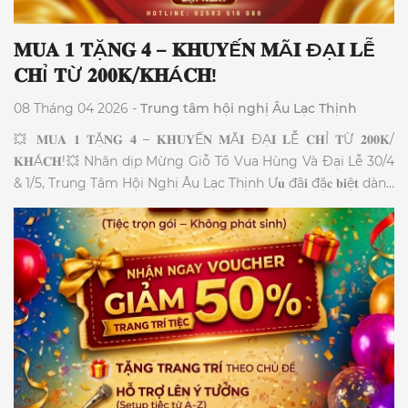
𝐌𝐔𝐀 𝟏 𝐓Ặ𝐍𝐆 𝟒 – 𝐊𝐇𝐔𝐘Ế𝐍 𝐌Ã𝐈 ĐẠ𝐈 𝐋Ễ
𝐂𝐇Ỉ 𝐓Ừ 𝟐𝟎𝟎𝐊/𝐊𝐇Á𝐂𝐇!
08 Tháng 04 2026 -
Trung tâm hội nghị Âu Lạc Thịnh
💥 𝐌𝐔𝐀 𝟏 𝐓Ặ𝐍𝐆 𝟒 – 𝐊𝐇𝐔𝐘Ế𝐍 𝐌Ã𝐈 ĐẠ𝐈 𝐋Ễ 𝐂𝐇Ỉ 𝐓Ừ 𝟐𝟎𝟎𝐊/
𝐊𝐇Á𝐂𝐇!💥 Nhân dịp Mừng Giỗ Tổ Vua Hùng Và Đại Lễ 30/4
& 1/5, Trung Tâm Hội Nghị Âu Lạc Thịnh Ư𝐮 đã𝐢 đặ𝐜 𝐛𝐢ệ𝐭 dành
riêng cho các cơ quan, hội nhóm. 1️⃣ 𝐓Ặ𝐍𝐆 𝐌Ó𝐍 khai vị: Gỏi
Xoài Cá Cơm đậm đà. 2️⃣ 𝐌𝐈Ễ𝐍 𝐏𝐇Í Hệ thống âm thanh, ánh
sáng chuyên nghiệp (Trị giá 2.000.000đ). 3️⃣ 𝐌𝐈Ễ𝐍 𝐏𝐇Í
Chương trình Karaoke suốt tiệc (Trị giá 1.000.000đ). 4️⃣
𝐌𝐈Ễ𝐍 𝐏𝐇Í Thiết kế & trình chiếu Backdrop LED rực rỡ (Trị
giá 1.000.000đ). 🔥ĐẶ𝐂 𝐁𝐈Ệ𝐓: Giảm thêm 𝟏𝟎% 𝐠𝐢á thức uống
cho tiệc từ 80 khách.🔥 ⏰ Thời gian áp dụng: 𝟐𝟒/𝟎𝟒/𝟐𝟎𝟐𝟔 –
𝟎𝟑/𝟎𝟓/𝟐𝟎𝟐𝟔. 📍 Địa chỉ: 99 Nguyễn Thị Minh Khai, P. Nha
Trang, Khánh Hòa 📞 Hotline đặt tiệc: 02583 516 060