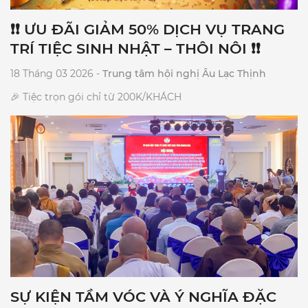
❗❗ ƯU ĐÃI GIẢM 50% DỊCH VỤ TRANG
TRÍ TIỆC SINH NHẬT – THÔI NÔI ❗❗
18 Tháng 03 2026 -
Trung tâm hội nghị Âu Lạc Thịnh
🎉 Tiệc trọn gói chỉ từ 200K/KHÁCH
SỰ KIỆN TẦM VÓC VÀ Ý NGHĨA ĐẶC