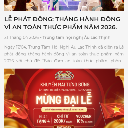
LỄ PHÁT ĐỘNG: THÁNG HÀNH ĐỘNG
VÌ AN TOÀN THỰC PHẨM NĂM 2026.
21 Tháng 04 2026 -
Trung tâm hội nghị Âu Lạc Thịnh
Ngày 17/04, Trung Tâm Hội Nghị Âu Lạc Thịnh đã diễn ra Lễ
phát động tháng hành động vì an toàn thực phẩm năm
2026 với chủ đề: "Bảo đảm an toàn thực phẩm, phòng
ngừa ngộ độc thực phẩm trong dịch vụ ăn uống và thức
ăn đường phố."