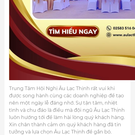
Trung Tâm Hội Nghị Âu Lạc Thịnh rất vui khi
được song hành cùng các doanh nghiệp để tạo
nên một ngày lễ đáng nhớ. Sự tận tâm, nhiệt
tình và chu đáo là điều mà đội ngũ Âu Lạc Thịnh
luôn hướng tới để làm hài lòng quý khách hàng.
Xin chân thành cảm ơn quý khách hàng đã tin
tưởng và lựa chọn Âu Lạc Thịnh để gắn bó.