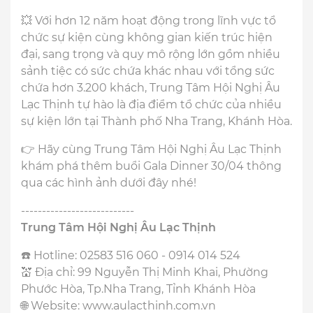
💥 Với hơn 12 năm hoạt động trong lĩnh vực tổ
chức sự kiện cùng không gian kiến trúc hiện
đại, sang trọng và quy mô rộng lớn gồm nhiều
sảnh tiệc có sức chứa khác nhau với tổng sức
chứa hơn 3.200 khách, Trung Tâm Hội Nghị Âu
Lạc Thịnh tự hào là địa điểm tổ chức của nhiều
sự kiện lớn tại Thành phố Nha Trang, Khánh Hòa.
👉 Hãy cùng Trung Tâm Hội Nghị Âu Lạc Thịnh
khám phá thêm buổi Gala Dinner 30/04 thông
qua các hình ảnh dưới đây nhé!
---------------------------
Trung Tâm Hội Nghị Âu Lạc Thịnh
☎️ Hotline: 02583 516 060 - 0914 014 524
💒 Địa chỉ: 99 Nguyễn Thị Minh Khai, Phường
Phước Hòa, Tp.Nha Trang, Tỉnh Khánh Hòa
🌐 Website: www.aulacthinh.com.vn