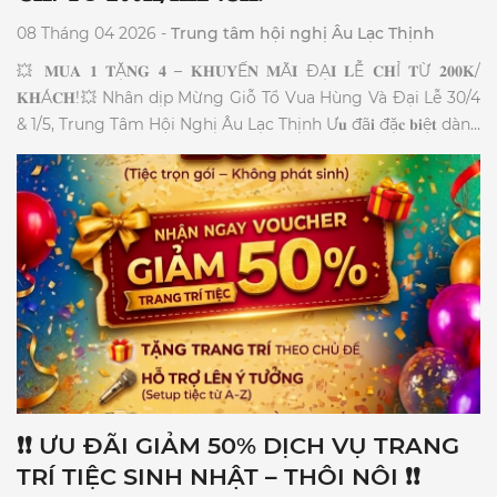
08 Tháng 04 2026 -
Trung tâm hội nghị Âu Lạc Thịnh
💥 𝐌𝐔𝐀 𝟏 𝐓Ặ𝐍𝐆 𝟒 – 𝐊𝐇𝐔𝐘Ế𝐍 𝐌Ã𝐈 ĐẠ𝐈 𝐋Ễ 𝐂𝐇Ỉ 𝐓Ừ 𝟐𝟎𝟎𝐊/
𝐊𝐇Á𝐂𝐇!💥 Nhân dịp Mừng Giỗ Tổ Vua Hùng Và Đại Lễ 30/4
& 1/5, Trung Tâm Hội Nghị Âu Lạc Thịnh Ư𝐮 đã𝐢 đặ𝐜 𝐛𝐢ệ𝐭 dành
riêng cho các cơ quan, hội nhóm. 1️⃣ 𝐓Ặ𝐍𝐆 𝐌Ó𝐍 khai vị: Gỏi
Xoài Cá Cơm đậm đà. 2️⃣ 𝐌𝐈Ễ𝐍 𝐏𝐇Í Hệ thống âm thanh, ánh
sáng chuyên nghiệp (Trị giá 2.000.000đ). 3️⃣ 𝐌𝐈Ễ𝐍 𝐏𝐇Í
Chương trình Karaoke suốt tiệc (Trị giá 1.000.000đ). 4️⃣
𝐌𝐈Ễ𝐍 𝐏𝐇Í Thiết kế & trình chiếu Backdrop LED rực rỡ (Trị
giá 1.000.000đ). 🔥ĐẶ𝐂 𝐁𝐈Ệ𝐓: Giảm thêm 𝟏𝟎% 𝐠𝐢á thức uống
cho tiệc từ 80 khách.🔥 ⏰ Thời gian áp dụng: 𝟐𝟒/𝟎𝟒/𝟐𝟎𝟐𝟔 –
𝟎𝟑/𝟎𝟓/𝟐𝟎𝟐𝟔. 📍 Địa chỉ: 99 Nguyễn Thị Minh Khai, P. Nha
Trang, Khánh Hòa 📞 Hotline đặt tiệc: 02583 516 060
❗❗ ƯU ĐÃI GIẢM 50% DỊCH VỤ TRANG
TRÍ TIỆC SINH NHẬT – THÔI NÔI ❗❗