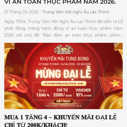
VÌ AN TOÀN THỰC PHẨM NĂM 2026.
21 Tháng 04 2026 -
Trung tâm hội nghị Âu Lạc Thịnh
Ngày 17/04, Trung Tâm Hội Nghị Âu Lạc Thịnh đã diễn ra Lễ
phát động tháng hành động vì an toàn thực phẩm năm
2026 với chủ đề: "Bảo đảm an toàn thực phẩm, phòng
ngừa ngộ độc thực phẩm trong dịch vụ ăn uống và thức
ăn đường phố."
𝐌𝐔𝐀 𝟏 𝐓Ặ𝐍𝐆 𝟒 – 𝐊𝐇𝐔𝐘Ế𝐍 𝐌Ã𝐈 ĐẠ𝐈 𝐋Ễ
𝐂𝐇Ỉ 𝐓Ừ 𝟐𝟎𝟎𝐊/𝐊𝐇Á𝐂𝐇!