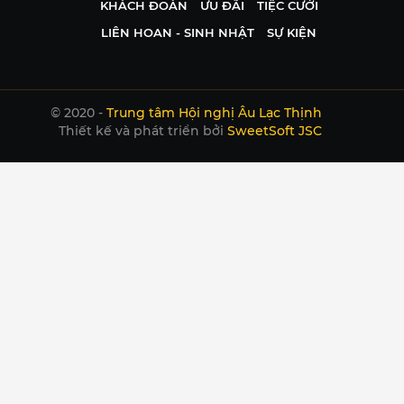
KHÁCH ĐOÀN
ƯU ĐÃI
TIỆC CƯỚI
LIÊN HOAN - SINH NHẬT
SỰ KIỆN
© 2020 -
Trung tâm Hội nghị Âu Lạc Thịnh
Thiết kế và phát triển bởi
SweetSoft JSC