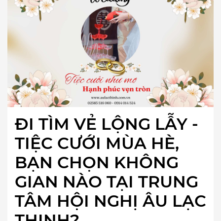
ĐI TÌM VẺ LỘNG LẪY -
TIỆC CƯỚI MÙA HÈ,
BẠN CHỌN KHÔNG
GIAN NÀO TẠI TRUNG
TÂM HỘI NGHỊ ÂU LẠC
THỊNH?