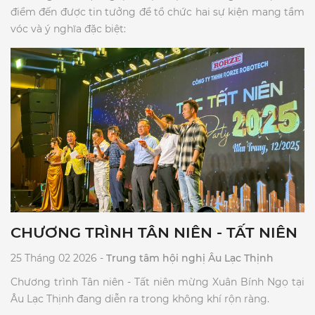
điểm đến được tin tưởng để tổ chức hai sự kiện mang tầm
vóc và ý nghĩa đặc biệt:​
CHƯƠNG TRÌNH TÂN NIÊN - TẤT NIÊN
25 Tháng 02 2026 -
Trung tâm hội nghị Âu Lạc Thịnh
Chương trình Tân niên - Tất niên mừng Xuân Bính Ngọ tại
Âu Lạc Thịnh đang diễn ra trong không khí rộn ràng.