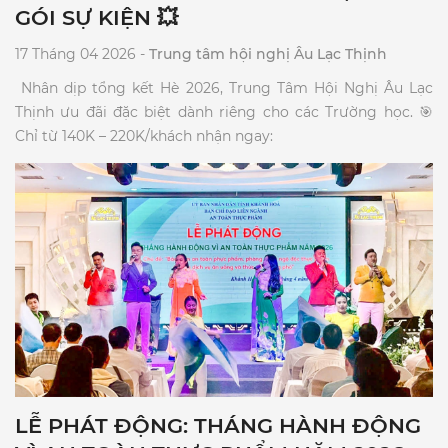
GÓI SỰ KIỆN 💥
17 Tháng 04 2026 -
Trung tâm hội nghị Âu Lạc Thịnh
​ Nhân dịp tổng kết Hè 2026, Trung Tâm Hội Nghị Âu Lạc
Thịnh ưu đãi đặc biệt dành riêng cho các Trường học. 🎯
LỄ PHÁT ĐỘNG: THÁNG HÀNH ĐỘNG