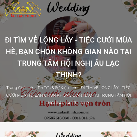
ĐI TÌM VẺ LỘNG LẪY - TIỆC CƯỚI MÙA
HÈ, BẠN CHỌN KHÔNG GIAN NÀO TẠI
TRUNG TÂM HỘI NGHỊ ÂU LẠC
THỊNH?
Trang Chủ
Tin Tức & Sự Kiện
ĐI TÌM VẺ LỘNG LẪY - TIỆC
CƯỚI MÙA HÈ, BẠN CHỌN KHÔNG GIAN NÀO TẠI TRUNG TÂM HỘI
NGHỊ ÂU LẠC THỊNH?