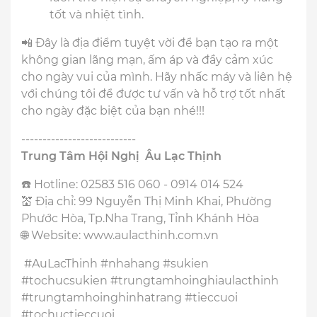
tốt và nhiệt tình.
📲 Đây là địa điểm tuyệt vời để bạn tạo ra một
không gian lãng mạn, ấm áp và đầy cảm xúc
cho ngày vui của mình. Hãy nhấc máy và liên hệ
với chúng tôi để được tư vấn và hỗ trợ tốt nhất
cho ngày đặc biệt của bạn nhé!!!
---------------------------
Trung Tâm Hội Nghị Âu Lạc Thịnh
☎️ Hotline: 02583 516 060 - 0914 014 524
💒 Địa chỉ: 99 Nguyễn Thị Minh Khai, Phường
Phước Hòa, Tp.Nha Trang, Tỉnh Khánh Hòa
🌐 Website: www.aulacthinh.com.vn
#AuLacThinh #nhahang #sukien
#tochucsukien #trungtamhoinghiaulacthinh
#trungtamhoinghinhatrang #tieccuoi
#tochuctieccuoi