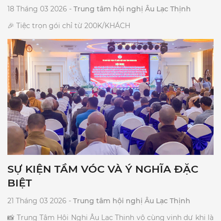
18 Tháng 03 2026 -
Trung tâm hội nghị Âu Lạc Thịnh
🎉 Tiệc trọn gói chỉ từ 200K/KHÁCH
SỰ KIỆN TẦM VÓC VÀ Ý NGHĨA ĐẶC
BIỆT
21 Tháng 03 2026 -
Trung tâm hội nghị Âu Lạc Thịnh
​📸 Trung Tâm Hội Nghị Âu Lạc Thịnh vô cùng vinh dự khi là