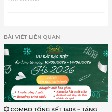
BÀI VIẾT LIÊN QUAN
💥 COMBO TỔNG KẾT 140K – TẶNG