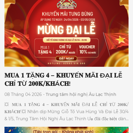
ăn đường phố."
𝐌𝐔𝐀 𝟏 𝐓Ặ𝐍𝐆 𝟒 – 𝐊𝐇𝐔𝐘Ế𝐍 𝐌Ã𝐈 ĐẠ𝐈 𝐋Ễ
𝐂𝐇Ỉ 𝐓Ừ 𝟐𝟎𝟎𝐊/𝐊𝐇Á𝐂𝐇!
08 Tháng 04 2026 -
Trung tâm hội nghị Âu Lạc Thịnh
💥 𝐌𝐔𝐀 𝟏 𝐓Ặ𝐍𝐆 𝟒 – 𝐊𝐇𝐔𝐘Ế𝐍 𝐌Ã𝐈 ĐẠ𝐈 𝐋Ễ 𝐂𝐇Ỉ 𝐓Ừ 𝟐𝟎𝟎𝐊/
𝐊𝐇Á𝐂𝐇!💥 Nhân dịp Mừng Giỗ Tổ Vua Hùng Và Đại Lễ 30/4
& 1/5, Trung Tâm Hội Nghị Âu Lạc Thịnh Ư𝐮 đã𝐢 đặ𝐜 𝐛𝐢ệ𝐭 dành
riêng cho các cơ quan, hội nhóm. 1️⃣ 𝐓Ặ𝐍𝐆 𝐌Ó𝐍 khai vị: Gỏi
Xoài Cá Cơm đậm đà. 2️⃣ 𝐌𝐈Ễ𝐍 𝐏𝐇Í Hệ thống âm thanh, ánh