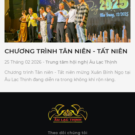
CHƯƠNG TRÌNH TÂN NIÊN - TẤT NIÊN
25 Tháng 02 2026 -
Trung tâm hội nghị Âu Lạc Thịnh
Chương trình Tân niên - Tất niên mừng Xuân Bính Ngọ tại
Âu Lạc Thịnh đang diễn ra trong không khí rộn ràng.
Theo dõi chúng tôi