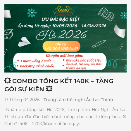
💥 COMBO TỔNG KẾT 140K – TẶNG
GÓI SỰ KIỆN 💥
17 Tháng 04 2026 -
Trung tâm hội nghị Âu Lạc Thịnh
​ Nhân dịp tổng kết Hè 2026, Trung Tâm Hội Nghị Âu Lạc
Thịnh ưu đãi đặc biệt dành riêng cho các Trường học. 🎯