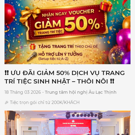
sáng chuyên nghiệp (Trị giá 2.000.000đ). 3️⃣ 𝐌𝐈Ễ𝐍 𝐏𝐇Í
Chương trình Karaoke suốt tiệc (Trị giá 1.000.000đ). 4️⃣
𝐌𝐈Ễ𝐍 𝐏𝐇Í Thiết kế & trình chiếu Backdrop LED rực rỡ (Trị
giá 1.000.000đ). 🔥ĐẶ𝐂 𝐁𝐈Ệ𝐓: Giảm thêm 𝟏𝟎% 𝐠𝐢á thức uống
cho tiệc từ 80 khách.🔥 ⏰ Thời gian áp dụng: 𝟐𝟒/𝟎𝟒/𝟐𝟎𝟐𝟔 –
𝟎𝟑/𝟎𝟓/𝟐𝟎𝟐𝟔. 📍 Địa chỉ: 99 Nguyễn Thị Minh Khai, P. Nha
Trang, Khánh Hòa 📞 Hotline đặt tiệc: 02583 516 060
❗❗ ƯU ĐÃI GIẢM 50% DỊCH VỤ TRANG
TRÍ TIỆC SINH NHẬT – THÔI NÔI ❗❗
18 Tháng 03 2026 -
Trung tâm hội nghị Âu Lạc Thịnh
🎉 Tiệc trọn gói chỉ từ 200K/KHÁCH