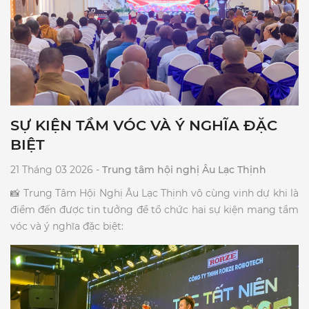
SỰ KIỆN TẦM VÓC VÀ Ý NGHĨA ĐẶC
BIỆT
21 Tháng 03 2026 -
Trung tâm hội nghị Âu Lạc Thịnh
​📸 Trung Tâm Hội Nghị Âu Lạc Thịnh vô cùng vinh dự khi là
điểm đến được tin tưởng để tổ chức hai sự kiện mang tầm
vóc và ý nghĩa đặc biệt:​