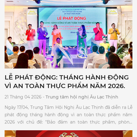
LỄ PHÁT ĐỘNG: THÁNG HÀNH ĐỘNG
VÌ AN TOÀN THỰC PHẨM NĂM 2026.
21 Tháng 04 2026 -
Trung tâm hội nghị Âu Lạc Thịnh
Ngày 17/04, Trung Tâm Hội Nghị Âu Lạc Thịnh đã diễn ra Lễ
phát động tháng hành động vì an toàn thực phẩm năm
2026 với chủ đề: "Bảo đảm an toàn thực phẩm, phòng
ngừa ngộ độc thực phẩm trong dịch vụ ăn uống và thức
ăn đường phố."