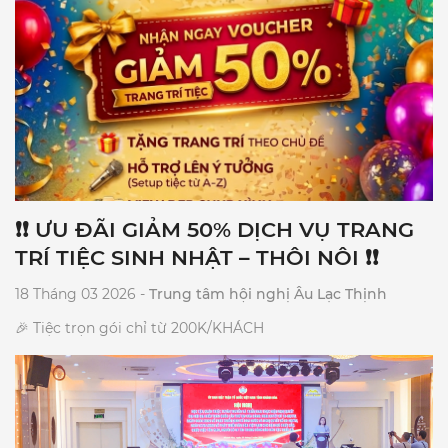
sáng chuyên nghiệp (Trị giá 2.000.000đ). 3️⃣ 𝐌𝐈Ễ𝐍 𝐏𝐇Í
Chương trình Karaoke suốt tiệc (Trị giá 1.000.000đ). 4️⃣
𝐌𝐈Ễ𝐍 𝐏𝐇Í Thiết kế & trình chiếu Backdrop LED rực rỡ (Trị
giá 1.000.000đ). 🔥ĐẶ𝐂 𝐁𝐈Ệ𝐓: Giảm thêm 𝟏𝟎% 𝐠𝐢á thức uống
cho tiệc từ 80 khách.🔥 ⏰ Thời gian áp dụng: 𝟐𝟒/𝟎𝟒/𝟐𝟎𝟐𝟔 –
𝟎𝟑/𝟎𝟓/𝟐𝟎𝟐𝟔. 📍 Địa chỉ: 99 Nguyễn Thị Minh Khai, P. Nha
Trang, Khánh Hòa 📞 Hotline đặt tiệc: 02583 516 060
❗❗ ƯU ĐÃI GIẢM 50% DỊCH VỤ TRANG
TRÍ TIỆC SINH NHẬT – THÔI NÔI ❗❗
18 Tháng 03 2026 -
Trung tâm hội nghị Âu Lạc Thịnh
🎉 Tiệc trọn gói chỉ từ 200K/KHÁCH