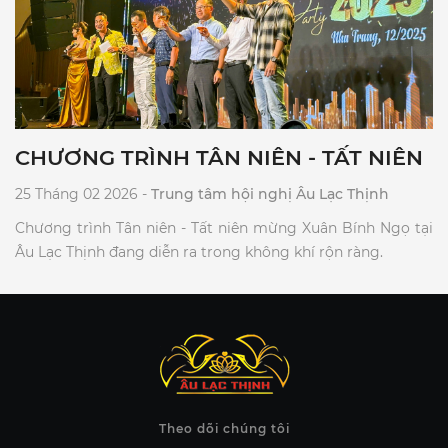
CHƯƠNG TRÌNH TÂN NIÊN - TẤT NIÊN
25 Tháng 02 2026 -
Trung tâm hội nghị Âu Lạc Thịnh
Chương trình Tân niên - Tất niên mừng Xuân Bính Ngọ tại
Âu Lạc Thịnh đang diễn ra trong không khí rộn ràng.
Theo dõi chúng tôi