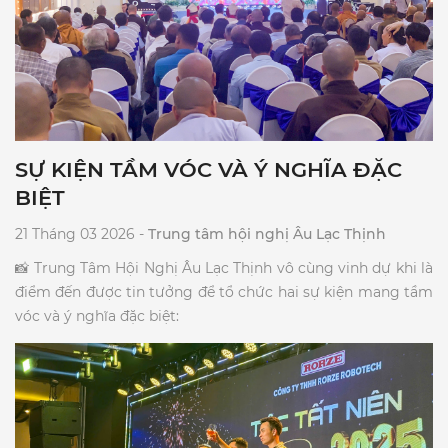
SỰ KIỆN TẦM VÓC VÀ Ý NGHĨA ĐẶC
BIỆT
21 Tháng 03 2026 -
Trung tâm hội nghị Âu Lạc Thịnh
​📸 Trung Tâm Hội Nghị Âu Lạc Thịnh vô cùng vinh dự khi là
điểm đến được tin tưởng để tổ chức hai sự kiện mang tầm
vóc và ý nghĩa đặc biệt:​