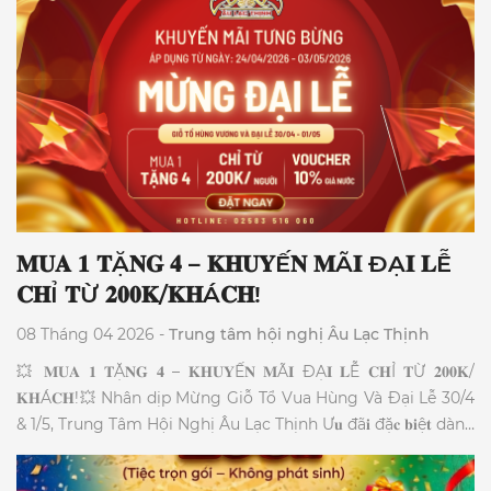
𝐌𝐔𝐀 𝟏 𝐓Ặ𝐍𝐆 𝟒 – 𝐊𝐇𝐔𝐘Ế𝐍 𝐌Ã𝐈 ĐẠ𝐈 𝐋Ễ
𝐂𝐇Ỉ 𝐓Ừ 𝟐𝟎𝟎𝐊/𝐊𝐇Á𝐂𝐇!
08 Tháng 04 2026 -
Trung tâm hội nghị Âu Lạc Thịnh
💥 𝐌𝐔𝐀 𝟏 𝐓Ặ𝐍𝐆 𝟒 – 𝐊𝐇𝐔𝐘Ế𝐍 𝐌Ã𝐈 ĐẠ𝐈 𝐋Ễ 𝐂𝐇Ỉ 𝐓Ừ 𝟐𝟎𝟎𝐊/
𝐊𝐇Á𝐂𝐇!💥 Nhân dịp Mừng Giỗ Tổ Vua Hùng Và Đại Lễ 30/4
& 1/5, Trung Tâm Hội Nghị Âu Lạc Thịnh Ư𝐮 đã𝐢 đặ𝐜 𝐛𝐢ệ𝐭 dành
riêng cho các cơ quan, hội nhóm. 1️⃣ 𝐓Ặ𝐍𝐆 𝐌Ó𝐍 khai vị: Gỏi
Xoài Cá Cơm đậm đà. 2️⃣ 𝐌𝐈Ễ𝐍 𝐏𝐇Í Hệ thống âm thanh, ánh