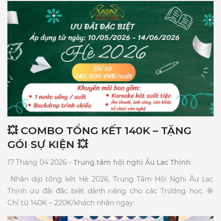
💥 COMBO TỔNG KẾT 140K – TẶNG
GÓI SỰ KIỆN 💥
17 Tháng 04 2026 -
Trung tâm hội nghị Âu Lạc Thịnh
​ Nhân dịp tổng kết Hè 2026, Trung Tâm Hội Nghị Âu Lạc
Thịnh ưu đãi đặc biệt dành riêng cho các Trường học. 🎯