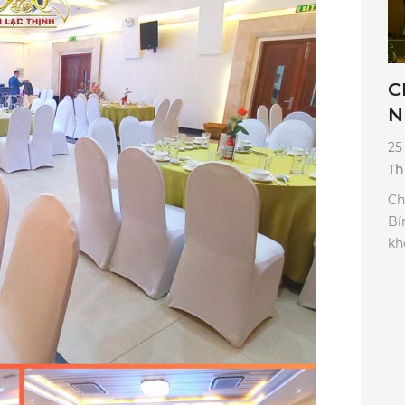
C
N
25
Th
Ch
Bí
kh