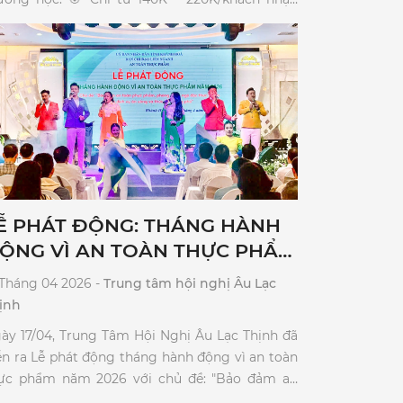
Ễ PHÁT ĐỘNG: THÁNG HÀNH
ỘNG VÌ AN TOÀN THỰC PHẨM
ĂM 2026.
 Tháng 04 2026 -
Trung tâm hội nghị Âu Lạc
ịnh
ày 17/04, Trung Tâm Hội Nghị Âu Lạc Thịnh đã
ễn ra Lễ phát động tháng hành động vì an toàn
ực phẩm năm 2026 với chủ đề: "Bảo đảm an
àn thực phẩm, phòng ngừa ngộ độc thực