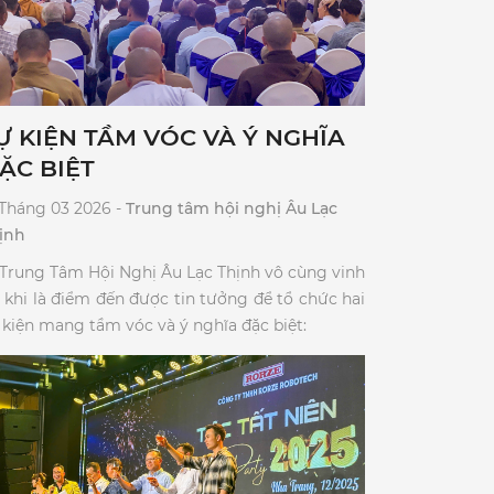
Ự KIỆN TẦM VÓC VÀ Ý NGHĨA
ẶC BIỆT
 Tháng 03 2026 -
Trung tâm hội nghị Âu Lạc
ịnh
 Trung Tâm Hội Nghị Âu Lạc Thịnh vô cùng vinh
 khi là điểm đến được tin tưởng để tổ chức hai
 kiện mang tầm vóc và ý nghĩa đặc biệt:​