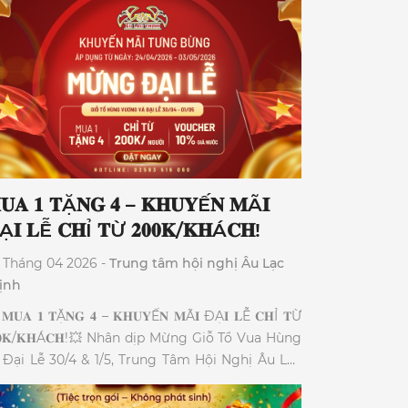
ẩm trong dịch vụ ăn uống và thức ăn đường
ố."
𝐔𝐀 𝟏 𝐓Ặ𝐍𝐆 𝟒 – 𝐊𝐇𝐔𝐘Ế𝐍 𝐌Ã𝐈
𝐈 𝐋Ễ 𝐂𝐇Ỉ 𝐓Ừ 𝟐𝟎𝟎𝐊/𝐊𝐇Á𝐂𝐇!
 Tháng 04 2026 -
Trung tâm hội nghị Âu Lạc
ịnh
𝐌𝐔𝐀 𝟏 𝐓Ặ𝐍𝐆 𝟒 – 𝐊𝐇𝐔𝐘Ế𝐍 𝐌Ã𝐈 ĐẠ𝐈 𝐋Ễ 𝐂𝐇Ỉ 𝐓Ừ
𝟎𝟎𝐊/𝐊𝐇Á𝐂𝐇!💥 Nhân dịp Mừng Giỗ Tổ Vua Hùng
 Đại Lễ 30/4 & 1/5, Trung Tâm Hội Nghị Âu Lạc
̣nh Ư𝐮 đã𝐢 đặ𝐜 𝐛𝐢ệ𝐭 dành riêng cho các cơ quan,
i nhóm. 1️⃣ 𝐓Ặ𝐍𝐆 𝐌Ó𝐍 khai vị: Gỏi Xoài Cá Cơm