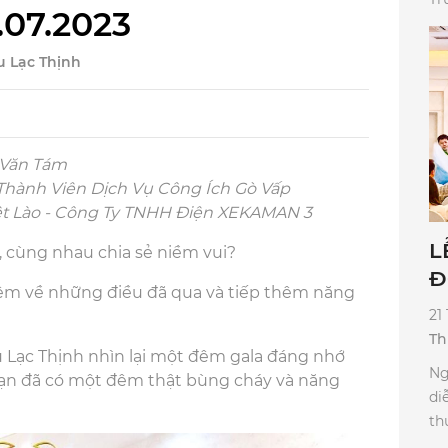
07.2023
u Lạc Thịnh
 Văn Tám
 Thành Viên Dịch Vụ Công Ích Gò Vấp
Việt Lào - Công Ty TNHH Điện XEKAMAN 3
L
, cùng nhau chia sẻ niềm vui?
Đ
niệm về những điều đã qua và tiếp thêm năng
N
21
Th
Lạc Thịnh nhìn lại một đêm gala đáng nhớ
Ng
 bạn đã có một đêm thật bùng cháy và năng
di
th
to