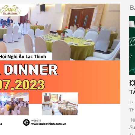
B

T
17
Th
​ 
Â
Trường h