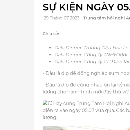
SỰ KIỆN NGÀY 05.
29 Tháng 07 2023 -
Trung tâm hội nghị Â
Chia sẻ:
Gala Dinner: Trường Tiểu Học Lê
️Gala Dinner: Công Ty TNHH Một
️Gala Dinner: Công Ty CP Điện 
- Đâu là dịp để đồng nghiệp sum họp
- Đâu là dịp để cùng nhau ôn lại kỷ 
lượng cho hành trình mới đầy thú vị?
Hãy cùng Trung Tâm Hội Nghị Âu 
diễn ra vào ngày 05.07 vừa qua. Các
lượng.