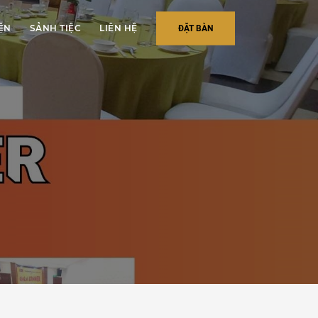
IỆN
SẢNH TIỆC
LIÊN HỆ
ĐẶT BÀN