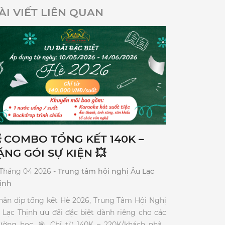
ÀI VIẾT LIÊN QUAN
 COMBO TỔNG KẾT 140K –
ẶNG GÓI SỰ KIỆN 💥
 Tháng 04 2026 -
Trung tâm hội nghị Âu Lạc
ịnh
Nhân dịp tổng kết Hè 2026, Trung Tâm Hội Nghị
u Lạc Thịnh ưu đãi đặc biệt dành riêng cho các
ọc. 🎯 Chỉ từ 140K – 220K/khách nhận