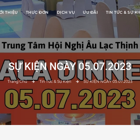
ỚI THIỆU
THỰC ĐƠN
DỊCH VỤ
ƯU ĐÃI
TIN TỨC & SỰ K
SỰ KIỆN NGÀY 05.07.2023
Trang Chủ
Tin Tức & Sự Kiện
SỰ KIỆN NGÀY 05.07.2023