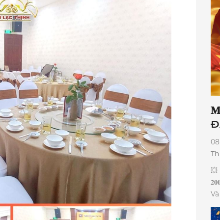
ph
ph
𝐌
ĐẠ
08
Th
💥 
𝟐
Và
Thi
hộ